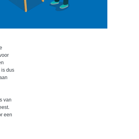
e
 voor
en
 is dus
 aan
is van
eest.
or een