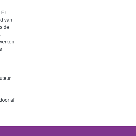
 Er
nd van
ls de
.
 werken
e
uteur
door af