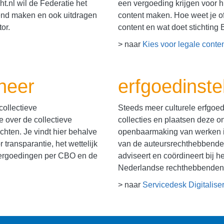
t.nl wil de Federatie het
een vergoeding krijgen voor 
end maken en ook uitdragen
content maken. Hoe weet je of 
or.
content en wat doet stichting
> naar
Kies voor legale conte
eheer
erfgoedinste
ollectieve
Steeds meer culturele erfgoed
e over de collectieve
collecties en plaatsen deze o
chten. Je vindt hier behalve
openbaarmaking van werken i
transparantie, het wettelijk
van de auteursrechthebbenden
 vergoedingen per CBO en de
adviseert en coördineert bij 
Nederlandse rechthebbenden
> naar
Servicedesk Digitalise