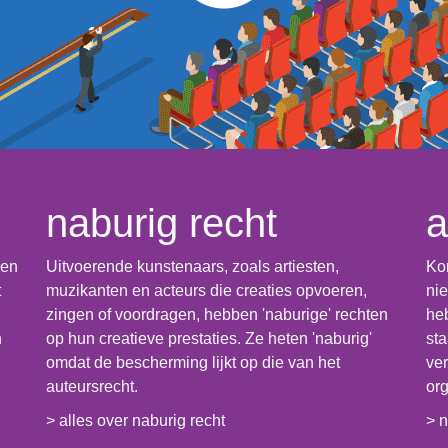
naburig recht
a
 en
Uitvoerende kunstenaars, zoals artiesten,
Kom
t
muzikanten en acteurs die creaties opvoeren,
nie
zingen of voordragen, hebben 'naburige' rechten
heb
n
op hun creatieve prestaties. Ze heten 'naburig'
sta
omdat de bescherming lijkt op die van het
ver
auteursrecht.
org
> alles over naburig recht
> n