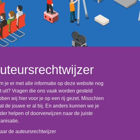
uteursrechtwijzer
 je er met alle informatie op deze website nog
t uit? Vragen die ons vaak worden gesteld
ben wij hier voor je op een rij gezet. Misschien
at de jouwe er al bij. En anders kunnen we je
der helpen of doorverwijzen naar de juiste
anisatie.
aar de auteursrechtwijzer