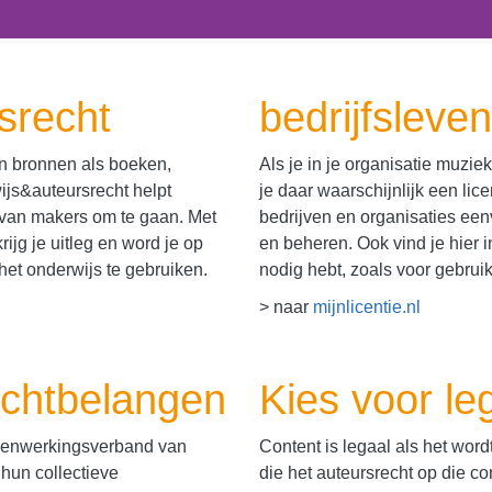
srecht
bedrijfsleven
an bronnen als boeken,
Als je in je organisatie muzie
ijs&auteursrecht helpt
je daar waarschijnlijk een lice
 van makers om te gaan. Met
bedrijven en organisaties een
rijg je uitleg en word je op
en beheren. Ook vind je hier i
et onderwijs te gebruiken.
nodig hebt, zoals voor gebruik
> naar
mijnlicentie.nl
echtbelangen
Kies voor le
menwerkingsverband van
Content is legaal als het wo
hun collectieve
die het auteursrecht op die 