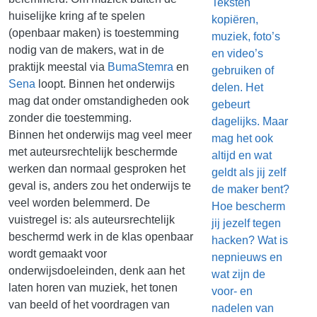
Teksten
huiselijke kring af te spelen
kopiëren,
(openbaar maken) is toestemming
muziek, foto’s
nodig van de makers, wat in de
en video’s
praktijk meestal via
BumaStemra
en
gebruiken of
Sena
loopt. Binnen het onderwijs
delen. Het
mag dat onder omstandigheden ook
gebeurt
zonder die toestemming.
dagelijks. Maar
Binnen het onderwijs mag veel meer
mag het ook
met auteursrechtelijk beschermde
altijd en wat
werken dan normaal gesproken het
geldt als jij zelf
geval is, anders zou het onderwijs te
de maker bent?
veel worden belemmerd. De
Hoe bescherm
vuistregel is: als auteursrechtelijk
jij jezelf tegen
beschermd werk in de klas openbaar
hacken? Wat is
wordt gemaakt voor
nepnieuws en
onderwijsdoeleinden, denk aan het
wat zijn de
laten horen van muziek, het tonen
voor- en
van beeld of het voordragen van
nadelen van