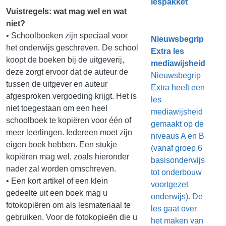
lespakket
Vuistregels: wat mag wel en wat
niet?
• Schoolboeken zijn speciaal voor
Nieuwsbegrip
het onderwijs geschreven. De school
Extra les
koopt de boeken bij de uitgeverij,
mediawijsheid
deze zorgt ervoor dat de auteur de
Nieuwsbegrip
tussen de uitgever en auteur
Extra heeft een
afgesproken vergoeding krijgt. Het is
les
niet toegestaan om een heel
mediawijsheid
schoolboek te kopiëren voor één of
gemaakt op de
meer leerlingen. Iedereen moet zijn
niveaus A en B
eigen boek hebben. Een stukje
(vanaf groep 6
kopiëren mag wel, zoals hieronder
basisonderwijs
nader zal worden omschreven.
tot onderbouw
• Een kort artikel of een klein
voortgezet
gedeelte uit een boek mag u
onderwijs). De
fotokopiëren om als lesmateriaal te
les gaat over
gebruiken. Voor de fotokopieën die u
het maken van