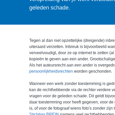
geleden schade.
Tegen al dan niet opzettelijke (dreigende) inb
uiteraard verzetten. Inbreuk is bijvoorbeeld w
verveelvoudigt, door ze op internet te zetten (a
kopieën te geven aan een ander. Grootschalige 
Als het auteursrecht aan een ander is overged
persoonlijkheidsrechten
worden geschonden.
Wanneer een werk zonder toestemming is gedruk
kan de rechthebbende via de rechter verdere v
vragen voor de geleden schade. Dit geldt bijvoo
daar toestemming voor heeft gegeven, voor de c
is, of voor de fotograaf wiens foto's zonder zij
Stichting BREIN
namens veel rechthebbenden o