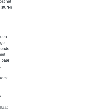
ost het
n sturen
 een
ige
kende
met
n paar
.
 komt
k
ltaat