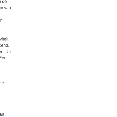
n de
an van
jn
iteit
kend.
n. Dit
 Een
 de
kan