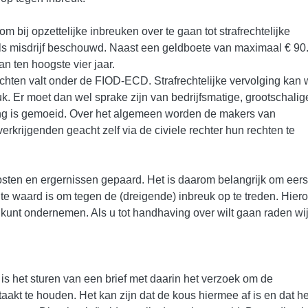
 bij opzettelijke inbreuken over te gaan tot strafrechtelijke
ls misdrijf beschouwd. Naast een geldboete van maximaal € 90.
n ten hoogste vier jaar.
chten valt onder de FIOD-ECD. Strafrechtelijke vervolging kan
k. Er moet dan wel sprake zijn van bedrijfsmatige, grootschalig
g is gemoeid. Over het algemeen worden de makers van
rkrijgenden geacht zelf via de civiele rechter hun rechten te
sten en ergernissen gepaard. Het is daarom belangrijk om eers
te waard is om tegen de (dreigende) inbreuk op te treden. Hier
n kunt ondernemen. Als u tot handhaving over wilt gaan raden wi
is het sturen van een brief met daarin het verzoek om de
kt te houden. Het kan zijn dat de kous hiermee af is en dat he