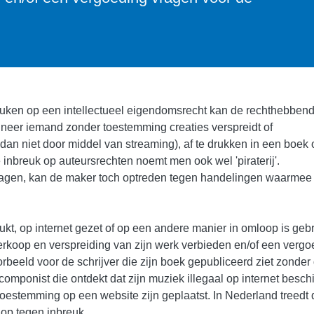
reuken op een intellectueel eigendomsrecht kan de rechthebbend
anneer iemand zonder toestemming creaties verspreidt of
l dan niet door middel van streaming), af te drukken in een boek 
inbreuk op auteursrechten noemt men ook wel 'piraterij'.
ragen, kan de maker toch optreden tegen handelingen waarmee 
t, op internet gezet of op een andere manier in omloop is gebr
erkoop en verspreiding van zijn werk verbieden en/of een vergo
rbeeld voor de schrijver die zijn boek gepubliceerd ziet zonder 
omponist die ontdekt dat zijn muziek illegaal op internet besch
n toestemming op een website zijn geplaatst. In Nederland treedt
p tegen inbreuk.