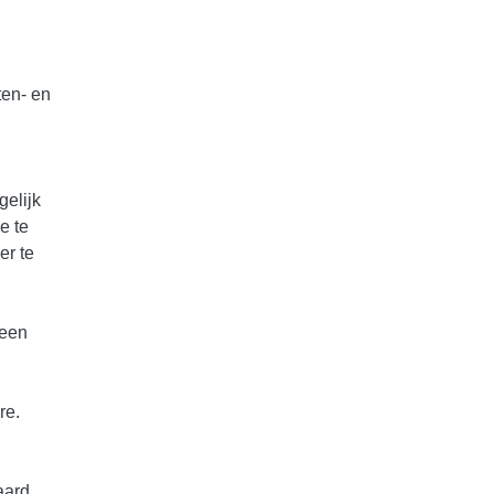
ten- en
gelijk
e te
er te
 een
re.
aard