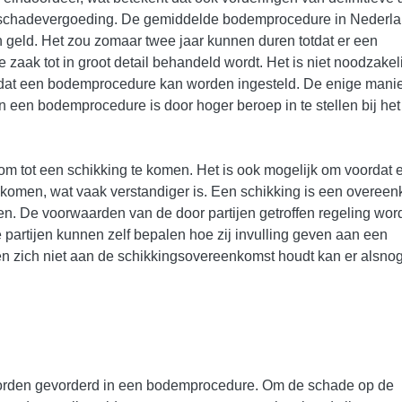
e schadevergoeding. De gemiddelde bodemprocedure in Nederl
en geld. Het zou zomaar twee jaar kunnen duren totdat er een
e zaak tot in groot detail behandeld wordt. Het is niet noodzakel
ordat een bodemprocedure kan worden ingesteld. De enige mani
 een bodemprocedure is door hoger beroep in te stellen bij het
 om tot een schikking te komen. Het is ook mogelijk om voordat 
 komen, wat vaak verstandiger is. Een schikking is een overee
en. De voorwaarden van de door partijen getroffen regeling wor
artijen kunnen zelf bepalen hoe zij invulling geven aan een
en zich niet aan de schikkingsovereenkomst houdt kan er alsno
orden gevorderd in een bodemprocedure. Om de schade op de