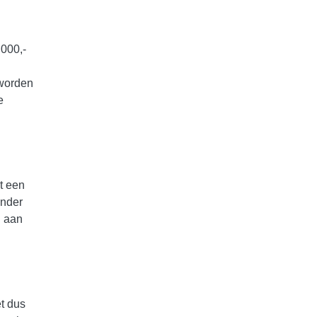
000,-
 worden
e
t een
onder
j aan
t dus