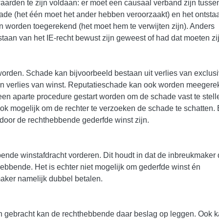
aarden te zijn voldaan: er moet een causaal verband zijn tusse
de (het één moet het ander hebben veroorzaakt) en het ontsta
worden toegerekend (het moet hem te verwijten zijn). Anders
taan van het IE-recht bewust zijn geweest of had dat moeten zi
orden. Schade kan bijvoorbeeld bestaan uit verlies van exclusiv
s en verlies van winst. Reputatieschade kan ook worden meegere
een aparte procedure gestart worden om de schade vast te stelle
k mogelijk om de rechter te verzoeken de schade te schatten.
door de rechthebbende gederfde winst zijn.
nde winstafdracht vorderen. Dit houdt in dat de inbreukmaker
ebbende. Het is echter niet mogelijk om gederfde winst én
aker namelijk dubbel betalen.
n gebracht kan de rechthebbende daar beslag op leggen. Ook 