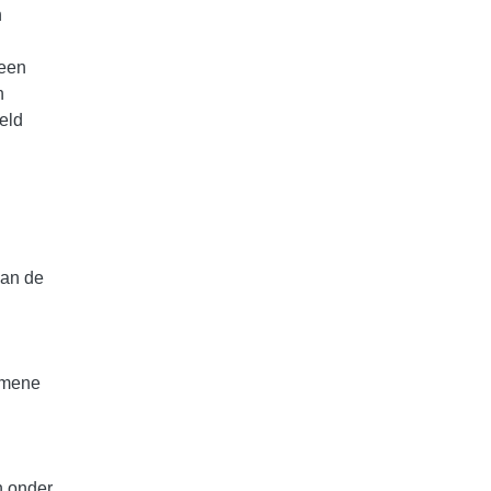
n
geen
n
eld
aan de
gemene
n onder