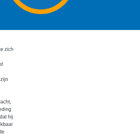
e zich
of
zijn
acht,
eding
dat hij
ikbaar
 de