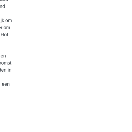
and
ijk om
er om
 Hof.
een
nkomst
den in
g een