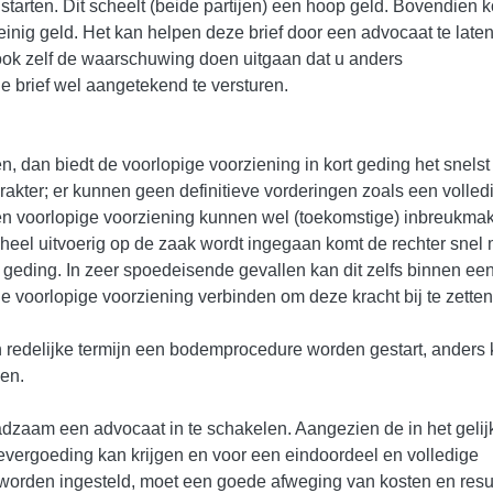
starten. Dit scheelt (beide partijen) een hoop geld. Bovendien k
 weinig geld. Het kan helpen deze brief door een advocaat te late
t ook zelf de waarschuwing doen uitgaan dat u anders
e brief wel aangetekend te versturen.
 dan biedt de voorlopige voorziening in kort geding het snelst
rakter; er kunnen geen definitieve vorderingen zoals een volled
 voorlopige voorziening kunnen wel (toekomstige) inbreukma
heel uitvoerig op de zaak wordt ingegaan komt de rechter snel 
t geding. In zeer spoedeisende gevallen kan dit zelfs binnen ee
oorlopige voorziening verbinden om deze kracht bij te zetten
 redelijke termijn een bodemprocedure worden gestart, anders
len.
aadzaam een advocaat in te schakelen. Aangezien de in het gelij
evergoeding kan krijgen en voor een eindoordeel en volledige
rden ingesteld, moet een goede afweging van kosten en resu