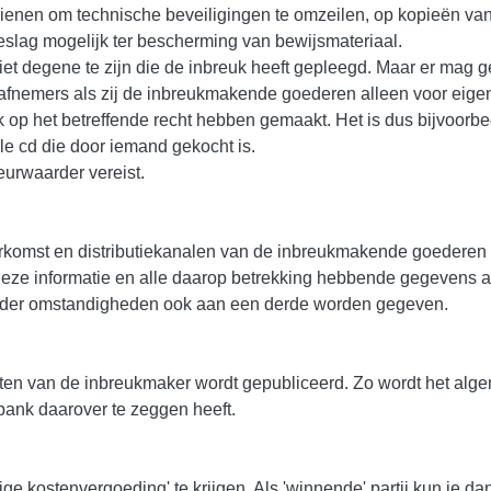
ienen om technische beveiligingen te omzeilen, op kopieën va
slag mogelijk ter bescherming van bewijsmateriaal.
iet degene te zijn die de inbreuk heeft gepleegd. Maar er mag 
afnemers als zij de inbreukmakende goederen alleen voor eige
uk op het betreffende recht hebben gemaakt. Het is dus bijvoorbe
le cd die door iemand gekocht is.
urwaarder vereist.
rkomst en distributiekanalen van de inbreukmakende goederen
eze informatie en alle daarop betrekking hebbende gegevens 
onder omstandigheden ook aan een derde worden gegeven.
sten van de inbreukmaker wordt gepubliceerd. Zo wordt het al
bank daarover te zeggen heeft.
ige kostenvergoeding' te krijgen. Als 'winnende' partij kun je da