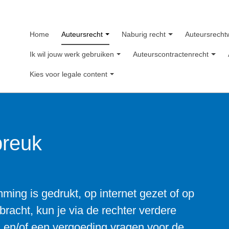
Home
Auteursrecht
Naburig recht
Auteursrecht
Ik wil jouw werk gebruiken
Auteurscontractenrecht
Kies voor legale content
breuk
ing is gedrukt, op internet gezet of op
racht, kun je via de rechter verdere
n en/of een vergoeding vragen voor de